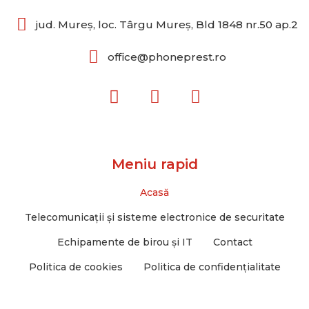
jud. Mureș, loc. Târgu Mureș, Bld 1848 nr.50 ap.2
office@phoneprest.ro
F
E
L
a
n
i
c
v
n
e
e
k
b
l
Meniu rapid
o
o
o
p
Acasă
k
e
Telecomunicații și sisteme electronice de securitate
Echipamente de birou și IT
Contact
Politica de cookies
Politica de confidențialitate